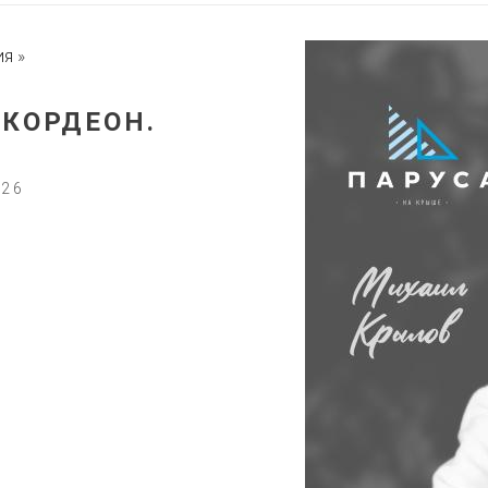
ия
»
КОРДЕОН.
026