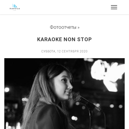
Toggle
navigat
Фотоотчеты
»
​​​​​​​​​​​​​​KARAOKE NON STOP
СУББОТА, 12 СЕНТЯБРЯ 2020